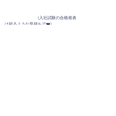
　　　　　　　　(入社試験の合格発表
は祈るような気持ちで❤️)
　　　　　　　　　　　　　(採用され
たら早速名刺交換の練習♪)　